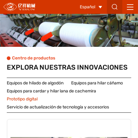
Laboratorio
Español
+
Docencia
+
Tintura
Muestra
Centro de productos
Serie
EXPLORA NUESTRAS INNOVACIONES
Prototipo
Equipos de hilado de algodón
Equipos para hilar cáñamo
Pequeño
Equipos para cardar y hilar lana de cachemira
Prototipo digital
Servicio de actualización de tecnología y accesorios