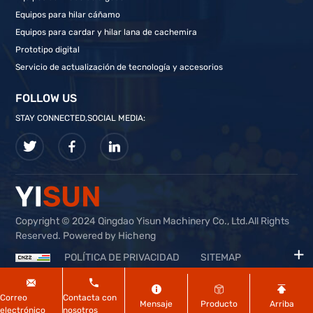
Equipos para hilar cáñamo
Equipos para cardar y hilar lana de cachemira
Prototipo digital
Servicio de actualización de tecnología y accesorios
FOLLOW US
STAY CONNECTED,SOCIAL MEDIA:
Copyright © 2024 Qingdao Yisun Machinery Co., Ltd.All Rights
Reserved. Powered by Hicheng
POLÍTICA DE PRIVACIDAD
SITEMAP
Correo
Contacta con
Mensaje
Producto
Arriba
electrónico
nosotros