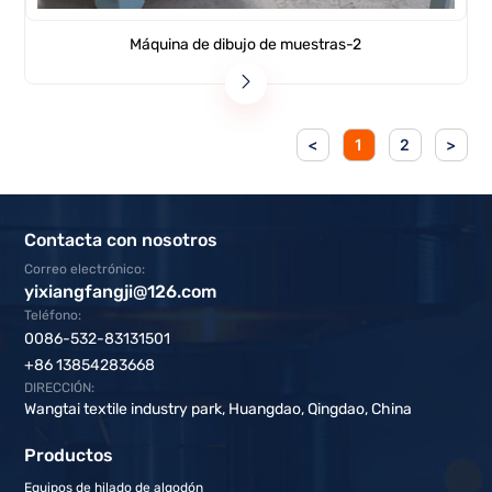
Máquina de dibujo de muestras-2
<
1
2
>
Contacta con nosotros
Correo electrónico:
yixiangfangji@126.com
Teléfono:
0086-532-83131501
+86 13854283668
DIRECCIÓN:
Wangtai textile industry park, Huangdao, Qingdao, China
Productos
Equipos de hilado de algodón