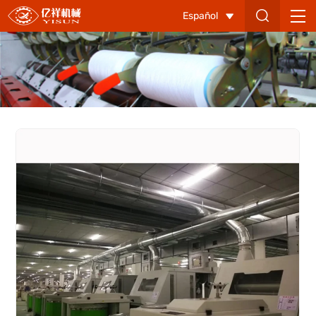
Máquina
Español
de
cardado-
5