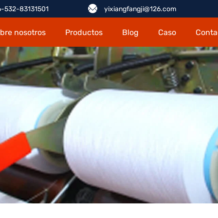
-532-83131501
yixiangfangji@126.com
bre nosotros
Productos
Blog
Caso
Conta