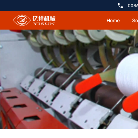
Máquina
0086
mezcladora
Home
So
fina