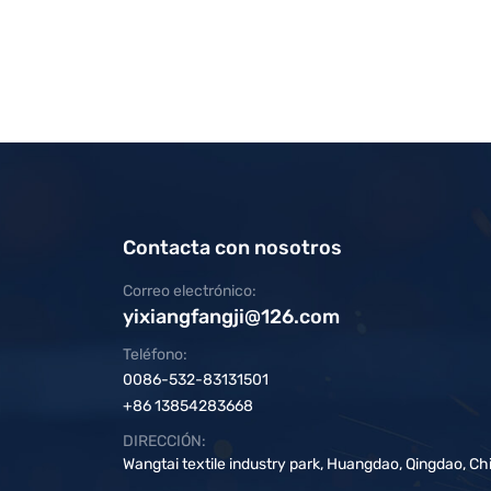
Contacta con nosotros
Correo electrónico:
yixiangfangji@126.com
Teléfono:
0086-532-83131501
+86 13854283668
DIRECCIÓN:
Wangtai textile industry park, Huangdao, Qingdao, Ch