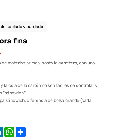
 de soplado y cardado
ra fina
:
 de materias primas, hasta la carretera, con una
y la cola de la sartén no son fáciles de controlar y
h "sándwich".
apa sándwich, diferencia de bolsa grande (cada
k
ter
LinkedIn
WhatsApp
Share